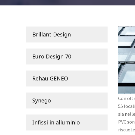
Brillant Design
Euro Design 70
Rehau GENEO
Con oltr
Synego
55 local
sia nell
Infissi in alluminio
PVC sono
riscuote