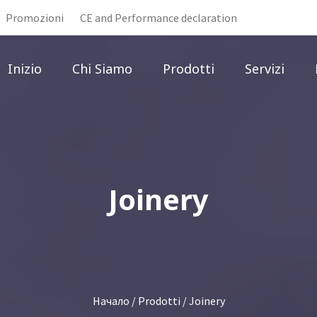
Promozioni
CE and Performance declaration
Inizio
Chi Siamo
Prodotti
Servizi
Joinery
Начало
/
Prodotti
/ Joinery