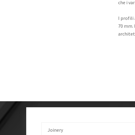
che i va
I profil
70 mm. L
architet
Joinery