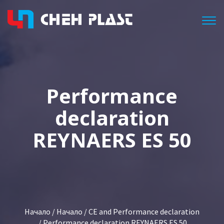
Togg
Performance
declaration
REYNAERS ES 50
Начало
/
Начало
/
CE and Performance declaration
/ Performance declaration REYNAERS ES 50