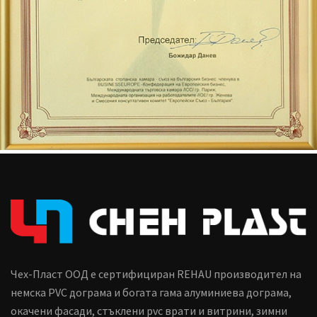
Чех-Пласт ООД е сертифициран REHAU производител на
немска PVC дограма и богата гама алуминиева дограма,
окачени фасади, стъклени pvc врати и витрини, зимни