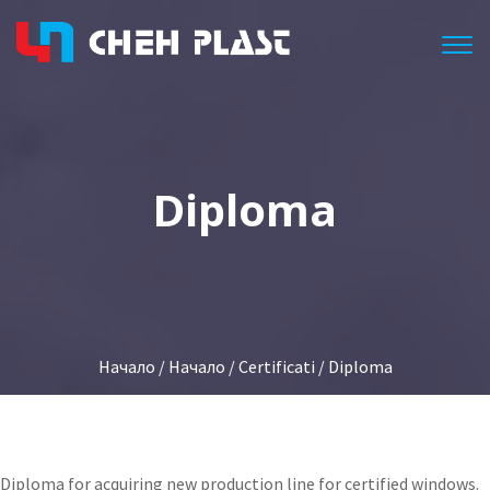
Togg
Diploma
Начало
/
Начало
/
Certificati
/ Diploma
Diploma for acquiring new production line for certified windows.